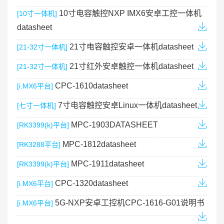
10寸电容触控NXP IMX6安卓工控一体机
[10寸一体机]
datasheet
21寸电容触控安卓一体机datasheet
[21-32寸一体机]
21寸红外安卓触控一体机datasheet
[21-32寸一体机]
CPC-1610datasheet
[i.MX6平台]
7寸电容触控安卓Linux一体机datasheet
[七寸一体机]
MPC-1903DATASHEET
[RK3399(k)平台]
MPC-1812datasheet
[RK3288平台]
MPC-1911datasheet
[RK3399(k)平台]
CPC-1320datasheet
[i.MX6平台]
5G-NXP安卓工控机CPC-1616-G01说明书
[i.MX6平台]