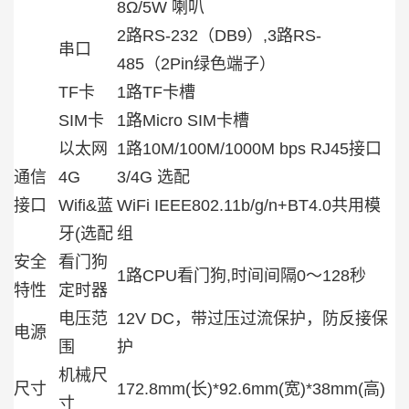
8Ω/5W 喇叭
2路RS-232（DB9）,3路RS-
串口
485（2Pin绿色端子）
TF卡
1路TF卡槽
SIM卡
1路Micro SIM卡槽
以太网
1路10M/100M/1000M bps RJ45接口
通信
4G
3/4G 选配
接口
Wifi&蓝
WiFi IEEE802.11b/g/n+BT4.0共用模
牙(选配
组
安全
看门狗
1路CPU看门狗,时间间隔0〜128秒
特性
定时器
电压范
12V DC，带过压过流保护，防反接保
电源
围
护
机械尺
尺寸
172.8mm(长)*92.6mm(宽)*38mm(高)
寸