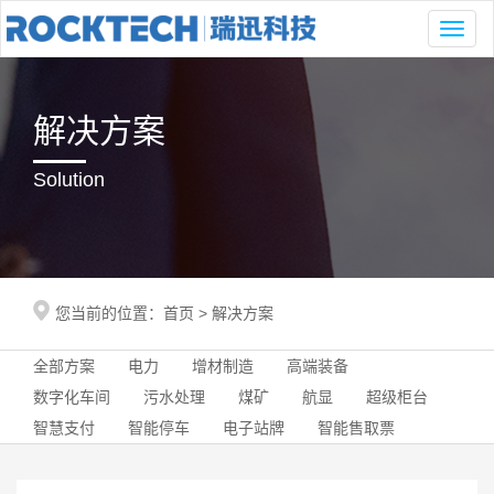
Toggl
naviga
解决方案
Solution
您当前的位置：
首页
>
解决方案
全部方案
电力
增材制造
高端装备
数字化车间
污水处理
煤矿
航显
超级柜台
智慧支付
智能停车
电子站牌
智能售取票